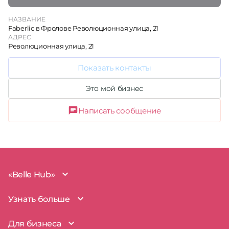
НАЗВАНИЕ
Faberlic в Фролове Революционная улица, 21
АДРЕС
Революционная улица, 21
Показать контакты
Это мой бизнес
Написать сообщение
«Belle Hub»
О проекте
Узнать больше
Миссия
Наша команда
BelleHub для вас
Для бизнеса