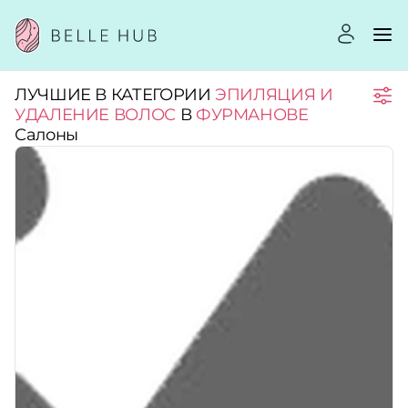
ЛУЧШИЕ В КАТЕГОРИИ
ЭПИЛЯЦИЯ И
Город:
УДАЛЕНИЕ ВОЛОС
В
ФУРМАНОВЕ
Салоны
Категории:
Услуги:
Рейтинг:
Стоимость услуг: