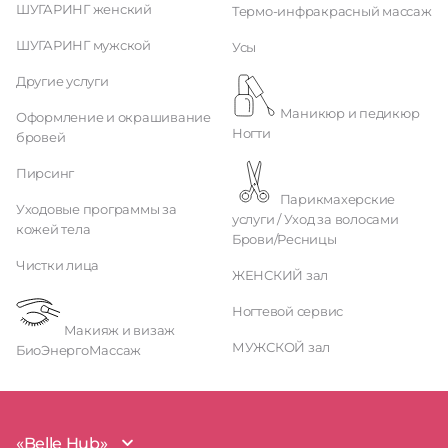
ШУГАРИНГ женский
Термо-инфракрасный массаж
ШУГАРИНГ мужской
Усы
Другие услуги
Маникюр и педикюр
Оформление и окрашивание
Ногти
бровей
Пирсинг
Парикмахерские
Уходовые программы за
услуги / Уход за волосами
кожей тела
Брови/Ресницы
Чистки лица
ЖЕНСКИЙ зал
Ногтевой сервис
Макияж и визаж
МУЖСКОЙ зал
БиоЭнергоМассаж
«Belle Hub»