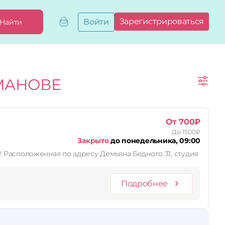
Зарегистрироваться
Войти
Найти
Добавить,
привязать
бизнес
Мой
МАНОВЕ
бизнес
Запросы
на привязку
Сертификаты
От 700₽
До 1500₽
Закрыто
до понедельника, 09:00
 Расположенная по адресу Демьяна Бедного 31, студия
Подробнее