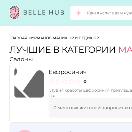
Город:
ГЛАВНАЯ
ФУРМАНОВ
МАНИКЮР И ПЕДИКЮР
ЛУЧШИЕ В КАТЕГОРИИ
МА
Салоны
Категории:
Евфросиния
Услуги:
0
Студия красоты Евфросиния приглашае
пр…
Рейтинг:
0 местных жителей запросили 
Стоимость услуг: