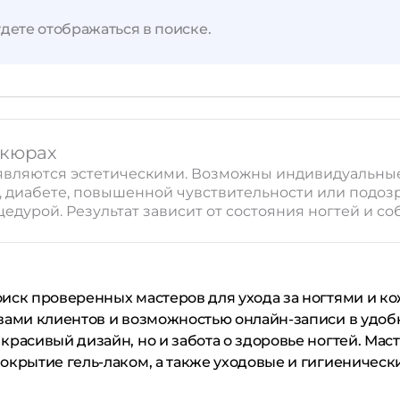
дете отображаться в поиске.
Применить
Сбросить
икюрах
u являются эстетическими. Возможны индивидуальны
и, диабете, повышенной чувствительности или подо
цедурой. Результат зависит от состояния ногтей и 
оиск проверенных мастеров для ухода за ногтями и к
вами клиентов и возможностью онлайн-записи в удоб
красивый дизайн, но и забота о здоровье ногтей. Мас
окрытие гель-лаком, а также уходовые и гигиеническ