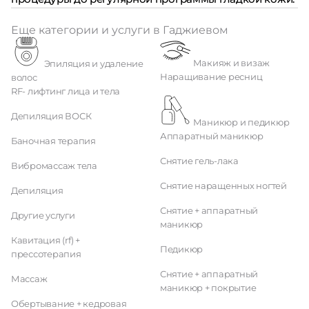
Еще категории и услуги в Гаджиевом
Макияж и визаж
Эпиляция и удаление
Наращивание ресниц
волос
RF- лифтинг лица и тела
Депиляция ВОСК
Маникюр и педикюр
Аппаратный маникюр
Баночная терапия
Снятие гель-лака
Вибромассаж тела
Снятие наращенных ногтей
Депиляция
Снятие + аппаратный
Другие услуги
маникюр
Кавитация (rf) +
Педикюр
прессотерапия
Снятие + аппаратный
Массаж
маникюр + покрытие
Обертывание + кедровая