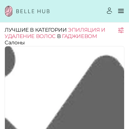
ЛУЧШИЕ В КАТЕГОРИИ
ЭПИЛЯЦИЯ И
Город:
УДАЛЕНИЕ ВОЛОС
В
ГАДЖИЕВОМ
Салоны
Категории:
Услуги:
Рейтинг:
Стоимость услуг: