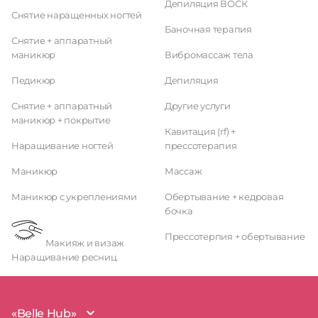
Депиляция ВОСК
Снятие наращенных ногтей
Баночная терапия
Снятие + аппаратный
маникюр
Вибромассаж тела
Педикюр
Депиляция
Снятие + аппаратный
Другие услуги
маникюр + покрытие
Кавитация (rf) +
Наращивание ногтей
прессотерапия
Маникюр
Массаж
Маникюр с укреплениями
Обертывание + кедровая
бочка
Прессотерпия + обертывание
Макияж и визаж
Наращивание ресниц
«Belle Hub»