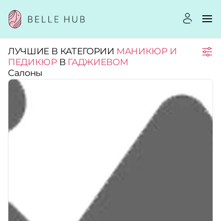
ЛУЧШИЕ В КАТЕГОРИИ
МАНИКЮР И
Город:
ПЕДИКЮР
В
ГАДЖИЕВОМ
Салоны
Категории:
Услуги:
Рейтинг:
Стоимость услуг: