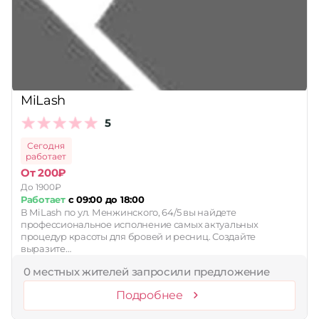
Принимает сертификаты
Применить
Сбросить
MiLash
5
Сегодня
работает
От 200₽
До 1900₽
Работает
с 09:00 до 18:00
В MiLash по ул. Менжинского, 64/5 вы найдете
профессиональное исполнение самых актуальных
процедур красоты для бровей и ресниц. Создайте
выразите…
0 местных жителей запросили предложение
Подробнее