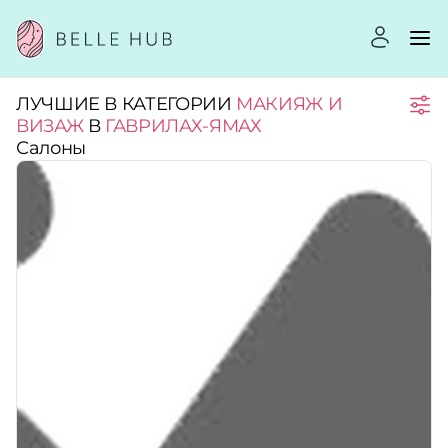
ЛУЧШИЕ В КАТЕГОРИИ
МАКИЯЖ И
Город:
ВИЗАЖ
В
ГАВРИЛАХ-ЯМАХ
Салоны
Категории:
Услуги:
Рейтинг:
Стоимость услуг: