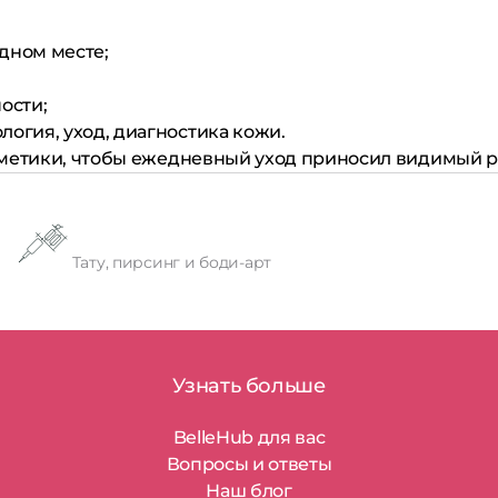
дном месте;
ости;
логия, уход, диагностика кожи.
сметики, чтобы ежедневный уход приносил видимый ре
Тату, пирсинг и боди-арт
Узнать больше
BelleHub для вас
Вопросы и ответы
Наш блог