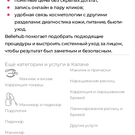
понятные цены без скрытых доплат;
запись онлайн в пару кликов;
удобная связь косметологии с другими
разделами: диагностика кожи, питание, бьюти-
уход.
Bellehub помогает подобрать подходящие
процедуры и выстроить системный уход за лицом,
чтобы результат был заметным и безопасным.
Еще категории и услуги в Калаче
Макияж и прически
Макияж и визаж
Наращивание ресниц
Коррекция +окраш
Коррекция и окрашивание
бровей
Маникюр и педикюр
Ламинирование ресниц и
Подология
бровей
Педикюр
Другие услуги
Маникюр