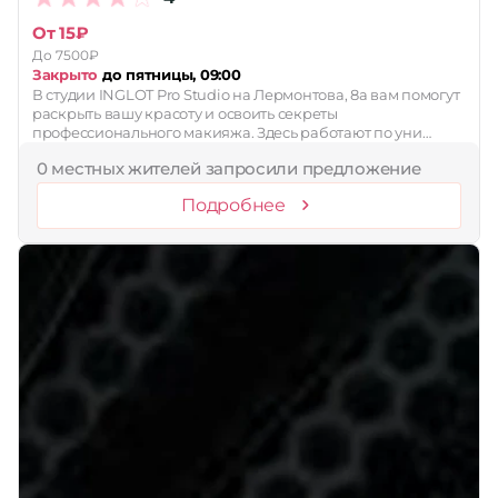
От 15₽
До 7500₽
Закрыто
до пятницы, 09:00
В студии INGLOT Pro Studio на Лермонтова, 8а вам помогут
раскрыть вашу красоту и освоить секреты
профессионального макияжа. Здесь работают по уни…
0 местных жителей запросили предложение
Подробнее