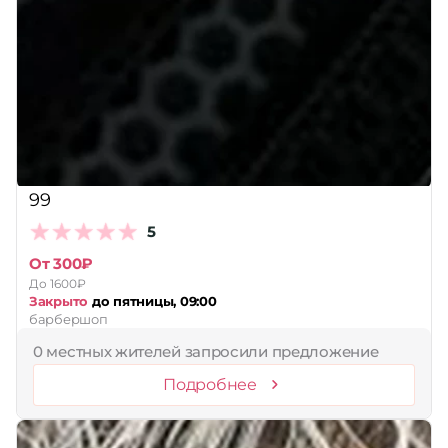
99
5
От 300₽
До 1600₽
Закрыто
до пятницы, 09:00
барбершоп
0 местных жителей запросили предложение
Подробнее