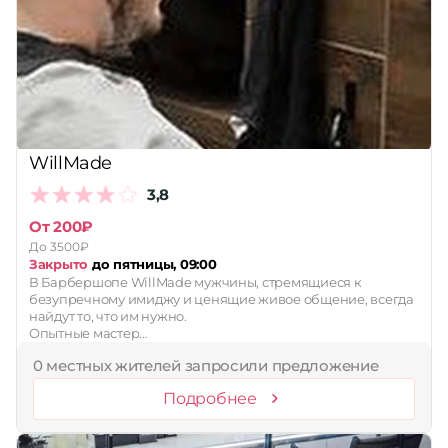
Принимает сертификаты
Применить
Сбросить
WillMade
3,8
От 200₽
До 3500₽
Закрыто
до пятницы, 09:00
В Барбершопе WillMade мужчины, стремящиеся к
безупречному имиджу и ценящие живое общение, всегда
найдут то, что им нужно.
Опытные мастер…
0 местных жителей запросили предложение
Подробнее