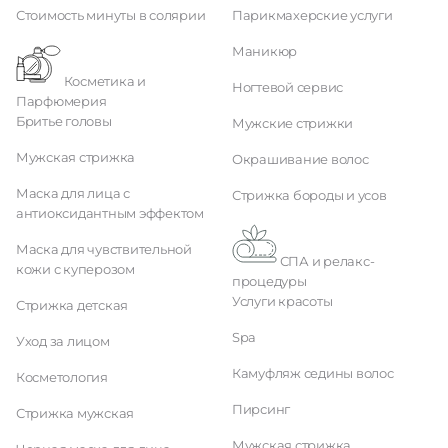
Стоимость минуты в солярии
Парикмахерские услуги
Маникюр
Косметика и
Ногтевой сервис
Парфюмерия
Бритье головы
Мужские стрижки
Мужская стрижка
Окрашивание волос
Маска для лица с
Стрижка бороды и усов
антиоксидантным эффектом
Маска для чувствительной
СПА и релакс-
кожи с куперозом
процедуры
Услуги красоты
Стрижка детская
Spa
Уход за лицом
Камуфляж седины волос
Косметология
Пирсинг
Стрижка мужская
Мужская стрижка