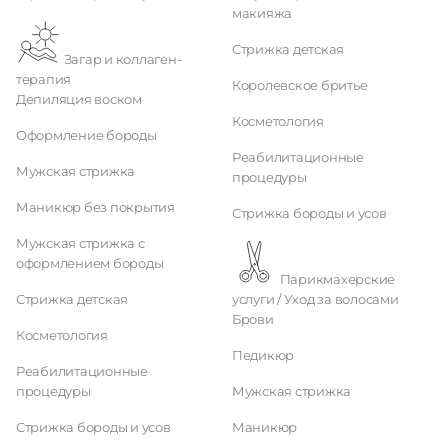
макияжа
Стрижка детская
Загар и коллаген-
терапия
Королевское бритье
Депиляция воском
Косметология
Оформление бороды
Реабилитационные
Мужская стрижка
процедуры
Маникюр без покрытия
Стрижка бороды и усов
Мужская стрижка с
оформлением бороды
Парикмахерские
Стрижка детская
услуги / Уход за волосами
Брови
Косметология
Педикюр
Реабилитационные
процедуры
Мужская стрижка
Стрижка бороды и усов
Маникюр