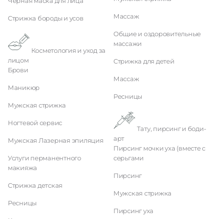
Черная маска для лица
Массаж
Стрижка бороды и усов
Общие и оздоровительные
массажи
Косметология и уход за
лицом
Стрижка для детей
Брови
Массаж
Маникюр
Ресницы
Мужская стрижка
Ногтевой сервис
Тату, пирсинг и боди-
арт
Мужская Лазерная эпиляция
Пирсинг мочки уха (вместе с
Услуги перманентного
серьгами
макияжа
Пирсинг
Стрижка детская
Мужская стрижка
Ресницы
Пирсинг уха