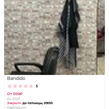
Bandido
5
От 300₽
До 300₽
Закрыто
до пятницы, 09:00
барбершоп