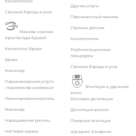
Косметология
Другие услуги
Стрижка бороды и усов
Перманентный макияж
Стрижка детская
Макияж и визаж
Архитектура бровей
Косметология
Косметолог, брови
Реабилитационные
процедуры
Брови
Стрижка бороды и усов
Маникюр
Парикмахерсеие услуги
Эпиляция и удаление
-парикмахер универсал
волос
Ламинирование ресниц
Восковая депиляция
Маникюр
Депиляция воском
Наращивание ресниц
Лазерная эпиляция
Ногтевой сервис
Шугаринг (сахарная