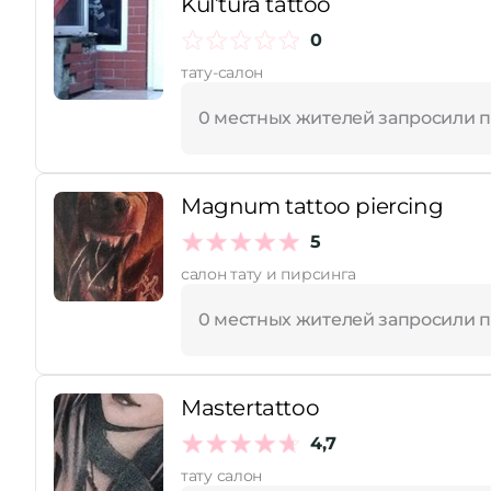
Kul’tura tattoo
0
тату-салон
0 местных жителей запросили 
Magnum tattoo piercing
5
салон тату и пирсинга
0 местных жителей запросили 
Mastertattoo
4,7
тату салон