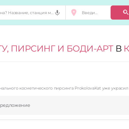
ТУ, ПИРСИНГ И БОДИ-АРТ
В
ального косметического пирсинга ProkolovaKat уже украси
предложение