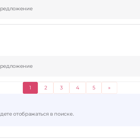
предложение
предложение
1
2
3
4
5
»
дете отображаться в поиске.