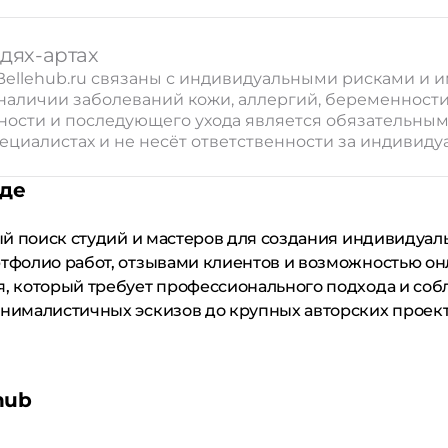
одях-артах
а Bellehub.ru связаны с индивидуальными рисками и
 наличии заболеваний кожи, аллергий, беременности 
ости и последующего ухода является обязательным 
циалистах и не несёт ответственности за индивиду
аде
ый поиск студий и мастеров для создания индивидуал
ртфолио работ, отзывами клиентов и возможностью он
я, который требует профессионального подхода и соб
инималистичных эскизов до крупных авторских проекто
hub