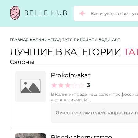
Город:
ГЛАВНАЯ
КАЛИНИНГРАД
ТАТУ, ПИРСИНГ И БОДИ-АРТ
ЛУЧШИЕ В КАТЕГОРИИ
ТА
Салоны
Категории:
Prokolovakat
Услуги:
3
В Калининграде наш салон профессион
украшениями. М…
Рейтинг:
0 местных жителей запросили 
Стоимость услуг:
Bloody cherry tattoo