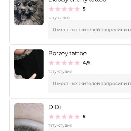
5
Принимает сертификаты
тату-салон
0 местных жителей запросили 
Borzoy tattoo
4,9
тату-студия
0 местных жителей запросили 
DiDi
5
тату-студия