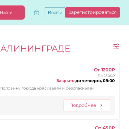
Зарегистрироваться
Войти
Найти
Добавить,
привязать
бизнес
Мой
КАЛИНИНГРАДЕ
бизнес
Запросы
на привязку
Сертификаты
От 1200₽
До 2500₽
Закрыто
до четверга, 09:00
л половину города красивыми и безопасными
Подробнее
От 450₽