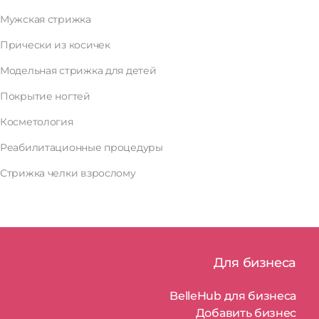
Мужская стрижка
Прически из косичек
Модельная стрижка для детей
Покрытие ногтей
Косметология
Реабилитационные процедуры
Стрижка челки взрослому
Для бизнеса
BelleHub для бизнеса
Добавить бизнес