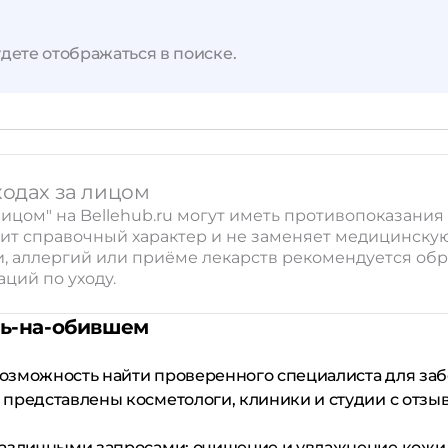
дете отображаться в поиске.
Применить
Сбросить
ходах за лицом
 лицом" на Bellehub.ru могут иметь противопоказан
ит справочный характер и не заменяет медицинску
 аллергий или приёме лекарств рекомендуется обрат
ций по уходу.
нь-на-обившем
возможность найти проверенного специалиста для заб
 представлены косметологи, клиники и студии с отз
различными запросами: очищение и увлажнение кожи,