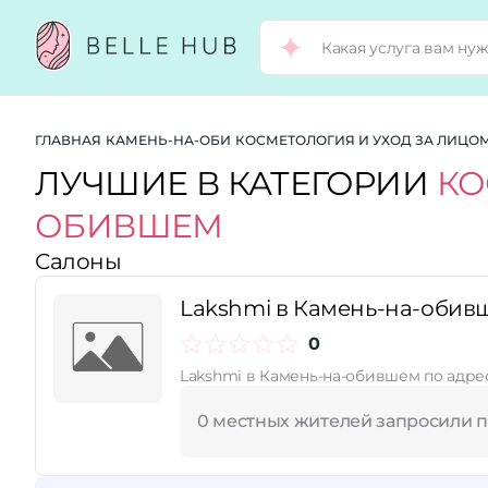
Город:
ГЛАВНАЯ
КАМЕНЬ-НА-ОБИ
КОСМЕТОЛОГИЯ И УХОД ЗА ЛИЦО
ЛУЧШИЕ В КАТЕГОРИИ
КО
ОБИВШЕМ
Категории:
Салоны
Услуги:
Lakshmi в Камень-на-обив
0
Lakshmi в Камень-на-обившем по адрес
Рейтинг:
0 местных жителей запросили 
Стоимость услуг: