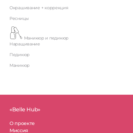
Окрашивание + коррекция
Ресницы
Маникюр и педикюр
Наращивание
Педикюр
Маникюр
«Belle Hub»
О проекте
Миссия