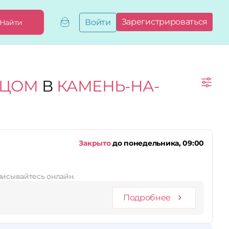
Зарегистрироваться
Войти
Найти
Добавить,
привязать
бизнес
Мой
ИЦОМ
В
КАМЕНЬ-НА-
бизнес
Запросы
на привязку
Сертификаты
Закрыто
до понедельника, 09:00
писывайтесь онлайн.
Подробнее