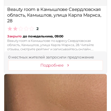
Принимает сертификаты
Beauty room в Камышлове Свердловская
область, Камышлов, улица Карла Маркса,
Применить
28
Сбросить
2
Закрыто
до понедельника, 09:00
Beauty room в Камышлове по адресу Свердловская
область, Камышлов, улица Карла Маркса, 28. Читайте
отзывы, смотрите рейтинг и записывайтесь онлайн.…
0 местных жителей запросили предложение
Подробнее