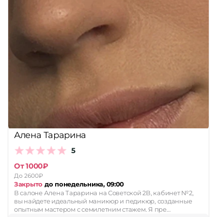
Алена Тарарина
5
От 1000₽
До 2600₽
Закрыто
до понедельника, 09:00
В салоне Алена Тарарина на Советской 2В, кабинет №2,
вы найдете идеальный маникюр и педикюр, созданные
опытным мастером с семилетним стажем. Я пре…