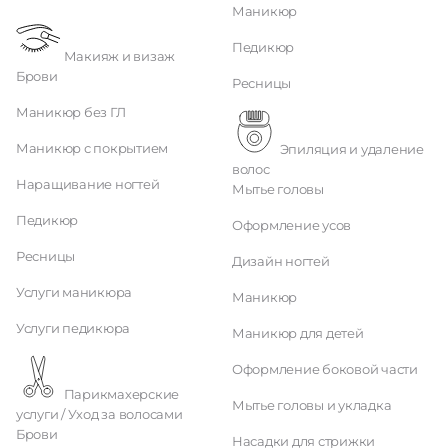
Маникюр
Педикюр
Макияж и визаж
Брови
Ресницы
Маникюр без ГЛ
Маникюр с покрытием
Эпиляция и удаление
волос
Наращивание ногтей
Мытье головы
Педикюр
Оформление усов
Ресницы
Дизайн ногтей
Услуги маникюра
Маникюр
Услуги педикюра
Маникюр для детей
Оформление боковой части
Парикмахерские
Мытье головы и укладка
услуги / Уход за волосами
Брови
Насадки для стрижки