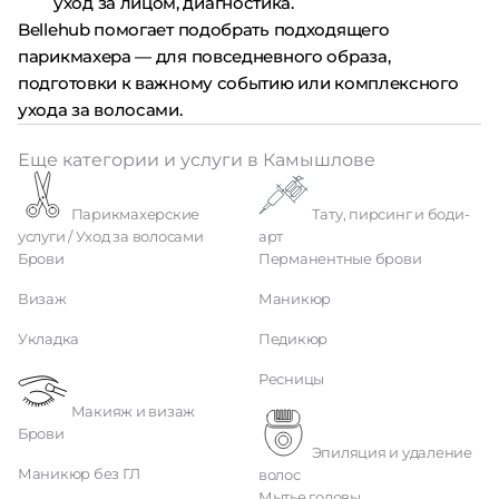
уход за лицом, диагностика.
Bellehub помогает подобрать подходящего
парикмахера — для повседневного образа,
подготовки к важному событию или комплексного
ухода за волосами.
Еще категории и услуги в Камышлове
Парикмахерские
Тату, пирсинг и боди-
услуги / Уход за волосами
арт
Брови
Перманентные брови
Визаж
Маникюр
Укладка
Педикюр
Ресницы
Макияж и визаж
Брови
Эпиляция и удаление
Маникюр без ГЛ
волос
Мытье головы