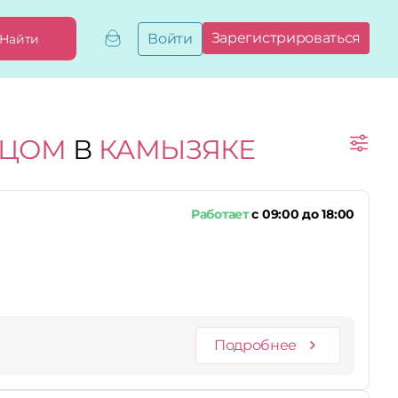
Зарегистрироваться
Войти
Найти
Добавить,
привязать
бизнес
Мой
ИЦОМ
В
КАМЫЗЯКЕ
бизнес
Запросы
на привязку
Сертификаты
Работает
с 09:00 до 18:00
Подробнее