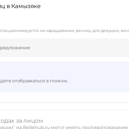
ц в Камызяке
Применить
ая специализируется на наращивании ресниц для девушек, ж
Сбросить
предложение
дете отображаться в поиске.
ходах за лицом
 лицом" на Bellehub.ru могут иметь противопоказан