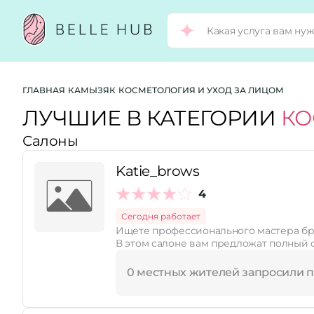
Город:
ГЛАВНАЯ
КАМЫЗЯК
КОСМЕТОЛОГИЯ И УХОД ЗА ЛИЦОМ
ЛУЧШИЕ В КАТЕГОРИИ
КО
Салоны
Категории:
Katie_brows
Услуги:
4
Сегодня работает
Ищете профессионального мастера бро
Рейтинг:
В этом салоне вам предложат полный с
0 местных жителей запросили 
Стоимость услуг: