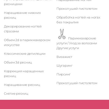
ресницами
Прокол ушей пистолетом
Наращивание нижних
Обработка ногтей на ногах
ресниц
без покрытия
Декорирование ногтей
стразами
Парикмахерские
Объем 2d в парикмахерском
услуги / Уход за волосами
искусстве
Другие услуги
Классические депиляции
Визажист
Объем 3d ресниц
Шугаринг
Коррекция наращенных
Пирсинг
ресниц
Прокол ушей пистолетом
Наращивание ресниц
Снятие ресниц