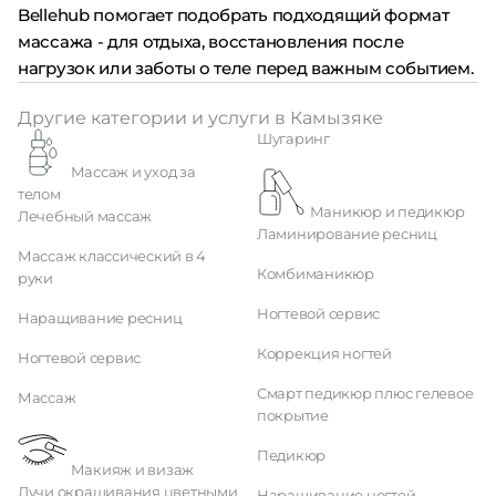
Bellehub помогает подобрать подходящий формат
массажа - для отдыха, восстановления после
нагрузок или заботы о теле перед важным событием.
Другие категории и услуги в Камызяке
Шугаринг
Массаж и уход за
телом
Маникюр и педикюр
Лечебный массаж
Ламинирование ресниц
Массаж классический в 4
Комбиманикюр
руки
Ногтевой сервис
Наращивание ресниц
Коррекция ногтей
Ногтевой сервис
Смарт педикюр плюс гелевое
Массаж
покрытие
Педикюр
Макияж и визаж
Лучи окрашивания цветными
Наращивание ногтей