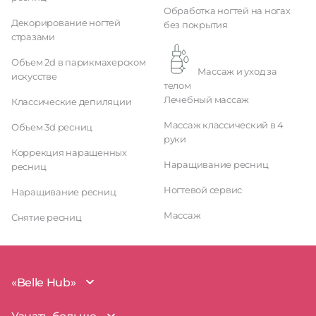
Обработка ногтей на ногах
Декорирование ногтей
без покрытия
стразами
Объем 2d в парикмахерском
Массаж и уход за
искусстве
телом
Лечебный массаж
Классические депиляции
Массаж классический в 4
Объем 3d ресниц
руки
Коррекция наращенных
Наращивание ресниц
ресниц
Ногтевой сервис
Наращивание ресниц
Массаж
Снятие ресниц
«Belle Hub»
О проекте