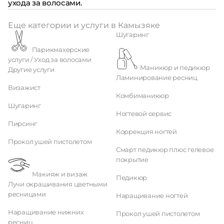
ухода за волосами.
Еще категории и услуги в Камызяке
Шугаринг
Парикмахерские
услуги / Уход за волосами
Маникюр и педикюр
Другие услуги
Ламинирование ресниц
Визажист
Комбиманикюр
Шугаринг
Ногтевой сервис
Пирсинг
Коррекция ногтей
Прокол ушей пистолетом
Смарт педикюр плюс гелевое
покрытие
Макияж и визаж
Педикюр
Лучи окрашивания цветными
ресницами
Наращивание ногтей
Наращивание нижних
Прокол ушей пистолетом
ресниц