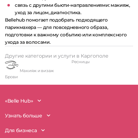
связь с другими бьюти-направлениями: макияж,
уход за лицом, диагностика.
Bellehub помогает подобрать подходящего
парикмахера — для повседневного образа,
подготовки к важному событию или комплексного
ухода за волосами.
Другие категории и услуги в Каргополе
Ресницы
Макияж и визаж
Брови
«Belle Hub»
О проекте
Узнать больше
Миссия
Наша команда
BelleHub для вас
Для бизнеса
Пользовательское соглашение
Вопросы и ответы