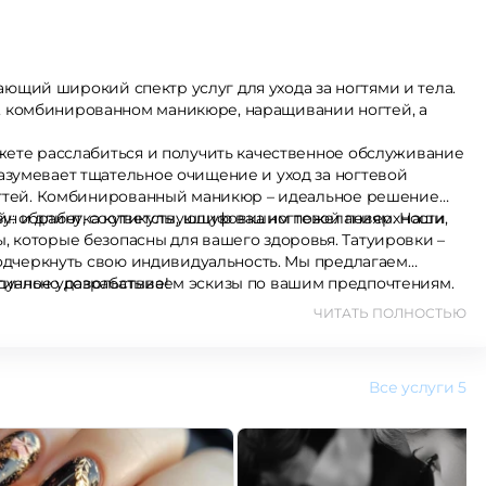
агающий широкий спектр услуг для ухода за ногтями и тела.
 комбинированном маникюре, наращивании ногтей, а
жете расслабиться и получить качественное обслуживание
азумевает тщательное очищение и уход за ногтевой
ногтей. Комбинированный маникюр – идеальное решение
зу: обработка кутикулы, шлифовка ногтевой поверхности,
м пожеланиям. Наши
 которые безопасны для вашего здоровья. Татуировки –
 подчеркнуть свою индивидуальность. Мы предлагаем
дуально разрабатываем эскизы по вашим предпочтениям.
стинное удовольствие!
ЧИТАТЬ ПОЛНОСТЬЮ
Все услуги
5