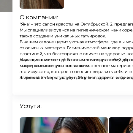
О компании:
"Яна" – это салон красоты на Октябрьской, 2, предл
Мы специализируемся на гигиеническом маникюре,
также создании уникальных татуировок.
В нашем салоне царит уютная атмосфера, где вы мо
от опытных мастеров. Гигиенический маникюр подр
пластиной, что благоприятно влияет на здоровье 
для тех, кто желает добавить изюминку своему обра
Наращивание ногтей позволяет создать любой дизайн и длину, соответствующую ваши
покрытие лаком или гель-лаком.
мастера используют высококачественные материалы,
это искусство, которое позволяет выразить себя и
широкий выбор стилей и рисунков, а также индиви
Записывайтесь на услугу в "Яне" и подарите себе и
Услуги: