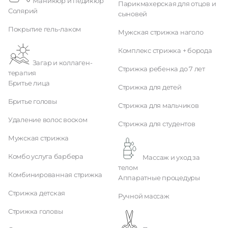
Маникюр и педикюр
Парикмахерская для отцов и
Солярий
сыновей
Покрытие гель-лаком
Мужская стрижка наголо
Комплекс стрижка + борода
Загар и коллаген-
Стрижка ребенка до 7 лет
терапия
Бритье лица
Стрижка для детей
Бритье головы
Стрижка для мальчиков
Удаление волос воском
Стрижка для студентов
Мужская стрижка
Комбо услуга барбера
Массаж и уход за
телом
Комбинированная стрижка
Аппаратные процедуры
Стрижка детская
Ручной массаж
Стрижка головы