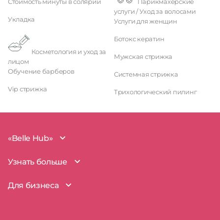
Стоимость минуты в солярии
Парикмахерские
услуги / Уход за волосами
Укладка
Услуги для женщин
Ботокс кератин
Косметология и уход за
Мужская стрижка
лицом
Обучение барберов
Системная стрижка
Vip стрижка
Трихологический пилинг
«Belle Hub»
О проекте
Узнать больше
Миссия
Наша команда
BelleHub для вас
Для бизнеса
Пользовательское соглашение
Вопросы и ответы
Согласие на обработку данных
Наш блог
BelleHub для бизнеса