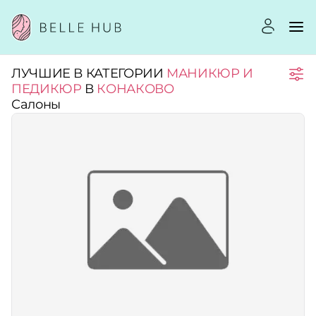
ЛУЧШИЕ В КАТЕГОРИИ
МАНИКЮР И
Город:
ПЕДИКЮР
В
КОНАКОВО
Салоны
Категории:
Рейтинг:
Стоимость услуг:
Принимает сертификаты
Применить