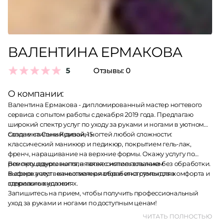
ВАЛЕНТИНА ЕРМАКОВА
5
Отзывы:
0
О компании:
Валентина Ермакова - дипломированный мастер ногтевого
сервиса с опытом работы с декабря 2019 года. Предлагаю
широкий спектр услуг по уходу за руками и ногами в уютном
салоне на Сони Кривой, 15.
Создам стильный дизайн ногтей любой сложности:
классический маникюр и педикюр, покрытием гель-лак,
френч, наращивание на верхние формы. Окажу услугу по
ремонту одного ногтя, а также снятие гель лака без обработки.
Все процедуры выполняются с использованием
В сфере услуг - качественная обработка стопы для комфорта и
высококачественных материалов и инструментов в
здорового вида ног.
стерильных условиях.
Запишитесь на прием, чтобы получить профессиональный
уход за руками и ногами по доступным ценам!
ЧИТАТЬ ПОЛНОСТЬЮ