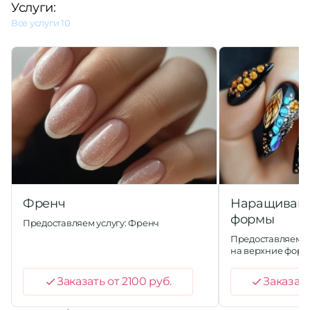
Услуги:
Все услуги
10
Френч
Наращивани
формы
Предоставляем услугу: Френч
Предоставляем у
на верхние фор
Заказать от 2100 руб.
Заказать