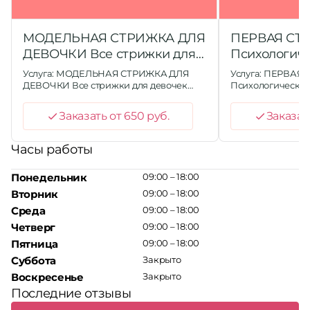
МОДЕЛЬНАЯ СТРИЖКА ДЛЯ
ПЕРВАЯ СТ
ДЕВОЧКИ Все стрижки для
Психологиче
девочек выглядят стильно …
ребенка, ср
Услуга: МОДЕЛЬНАЯ СТРИЖКА ДЛЯ
Услуга: ПЕРВАЯ
локона воло
ДЕВОЧКИ Все стрижки для девочек
Психологическая
выглядят стильно и нарядно, даже без
срезание первого
особой укладки и прически
поздравительног
Заказать от 650 руб.
Заказат
Часы работы
Понедельник
09:00 – 18:00
Вторник
09:00 – 18:00
Среда
09:00 – 18:00
Четверг
09:00 – 18:00
Пятница
09:00 – 18:00
Суббота
Закрыто
Воскресенье
Закрыто
Последние отзывы