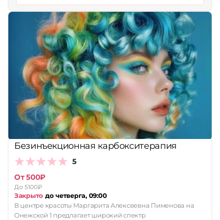
Безинъекционная карбокситерапия
5
От 500₽
До 5100₽
Закрыто
до четверга, 09:00
В центре красоты Маргарита Алексеевна Пименова на
Онежской 1 предлагает широкий спектр