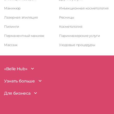
Маникюр
Инъекционная косметология
Лазерная эпиляция
Ресницы
Пилинги
Косметология
Перманентный макияж
Парикмахерские услуги
Массаж
Уходовые процедуры
«Belle Hub»
О проекте
Узнать больше
Миссия
Наша команда
BelleHub для вас
Для бизнеса
Пользовательское соглашение
Вопросы и ответы
Согласие на обработку данных
Наш блог
BelleHub для бизнеса
Политика использования cookie
Покрытие рынка
Добавить бизнес