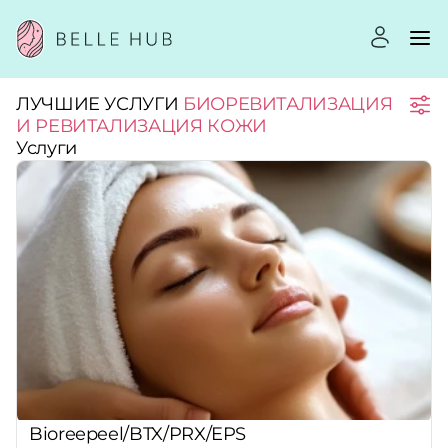
ЛУЧШИЕ УСЛУГИ
БИОРЕВИТАЛИЗАЦИЯ
Город:
И РЕВИТАЛИЗАЦИЯ КОЖИ
Услуги
Категории:
Услуги:
Рейтинг:
Стоимость услуг:
Bioreepeel/BTX/PRX/EPS