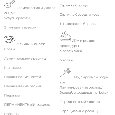
Стрижка бороды
Косметология и уход за
лицом
Стрижка бороды и усов
Услуги красоты
Тонирование бороды
Эпиляция лазером
СПА и релакс-
Макияж и визаж
процедуры
Брови
Массаж лица
Ламинирование ресниц
Массаж
Маникюр
Наращивание ногтей
Тату, пирсинг и боди-
арт
Наращивание ресниц
Ламинирование ресниц/
бровей, окрашивание, botox
Педикюр
Перманентный макияж
ПЕРМАНЕНТНЫЙ макияж
Наращивание ресниц
Ресницы