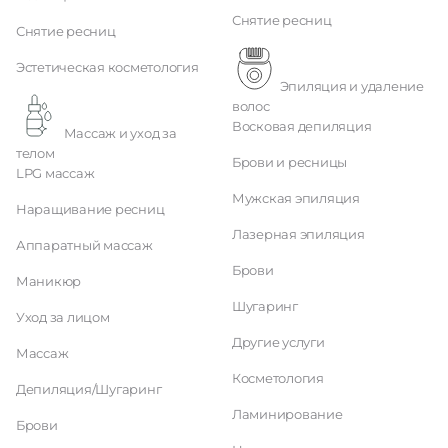
Снятие ресниц
Снятие ресниц
Эстетическая косметология
Эпиляция и удаление
волос
Восковая депиляция
Массаж и уход за
телом
Брови и ресницы
LPG массаж
Мужская эпиляция
Наращивание ресниц
Лазерная эпиляция
Аппаратный массаж
Брови
Маникюр
Шугаринг
Уход за лицом
Другие услуги
Массаж
Косметология
Депиляция/Шугаринг
Ламинирование
Брови