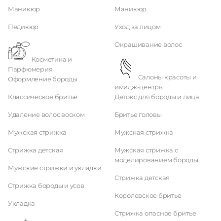
Маникюр
Маникюр
Педикюр
Уход за лицом
Окрашивание волос
Косметика и
Парфюмерия
Салоны красоты и
Оформление бороды
имидж-центры
Классическое бритье
Детокс для бороды и лица
Удаление волос воском
Бритье головы
Мужская стрижка
Мужская стрижка
Стрижка детская
Мужская стрижка с
моделированием бороды
Мужские стрижки и укладки
Стрижка детская
Стрижка бороды и усов
Королевское бритье
Укладка
Стрижка опасное бритье