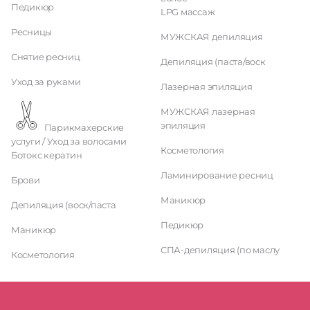
Педикюр
LPG массаж
Ресницы
МУЖСКАЯ депиляция
Снятие ресниц
Депиляция (паста/воск
Уход за руками
Лазерная эпиляция
МУЖСКАЯ лазерная
эпиляция
Парикмахерские
услуги / Уход за волосами
Косметология
Ботокс кератин
Ламинирование ресниц
Брови
Маникюр
Депиляция (воск/паста
Педикюр
Маникюр
СПА-депиляция (по маслу
Косметология