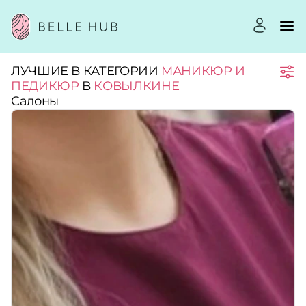
ЛУЧШИЕ В КАТЕГОРИИ
МАНИКЮР И
Город:
ПЕДИКЮР
В
КОВЫЛКИНЕ
Салоны
Категории:
Услуги:
Рейтинг:
Стоимость услуг: