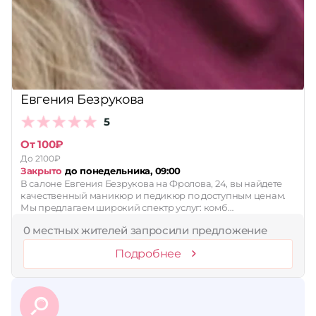
Принимает сертификаты
Применить
Сбросить
Евгения Безрукова
5
От 100₽
До 2100₽
Закрыто
до понедельника, 09:00
В салоне Евгения Безрукова на Фролова, 24, вы найдете
качественный маникюр и педикюр по доступным ценам.
Мы предлагаем широкий спектр услуг: комб…
0 местных жителей запросили предложение
Подробнее