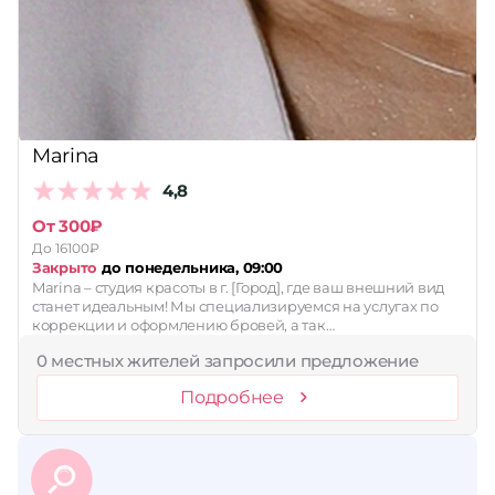
Принимает сертификаты
Применить
Сбросить
Marina
4,8
От 300₽
До 16100₽
Закрыто
до понедельника, 09:00
Marina – студия красоты в г. [Город], где ваш внешний вид
станет идеальным! Мы специализируемся на услугах по
коррекции и оформлению бровей, а так…
0 местных жителей запросили предложение
Подробнее