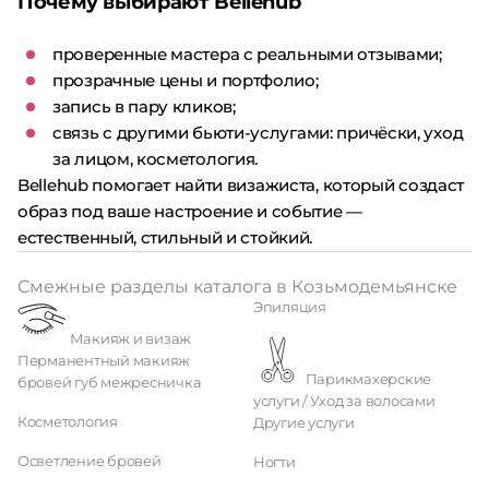
Почему выбирают Bellehub
проверенные мастера с реальными отзывами;
прозрачные цены и портфолио;
запись в пару кликов;
связь с другими бьюти-услугами: причёски, уход
за лицом, косметология.
Bellehub помогает найти визажиста, который создаст
образ под ваше настроение и событие —
естественный, стильный и стойкий.
Смежные разделы каталога в Козьмодемьянске
Эпиляция
Макияж и визаж
Перманентный макияж
Парикмахерские
бровей губ межресничка
услуги / Уход за волосами
Косметология
Другие услуги
Осветление бровей
Ногти