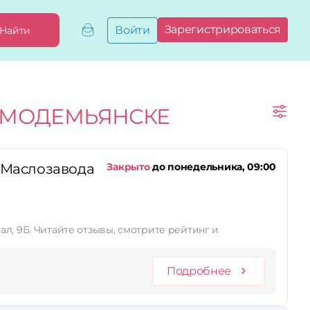
Зарегистрироваться
Войти
Найти
Добавить,
привязать
бизнес
Мой
ЬМОДЕМЬЯНСКЕ
бизнес
Запросы
на привязку
Сертификаты
, Маслозавода
Закрыто
до понедельника, 09:00
л, 9Б. Читайте отзывы, смотрите рейтинг и
Подробнее