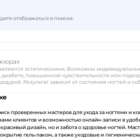
Применить
Сбросить
дете отображаться в поиске.
икюрах
u являются эстетическими. Возможны индивидуальны
и, диабете, повышенной чувствительности или подо
цедурой. Результат зависит от состояния ногтей и 
ке
оиск проверенных мастеров для ухода за ногтями и к
вами клиентов и возможностью онлайн-записи в удоб
красивый дизайн, но и забота о здоровье ногтей. Мас
окрытие гель-лаком, а также уходовые и гигиеническ