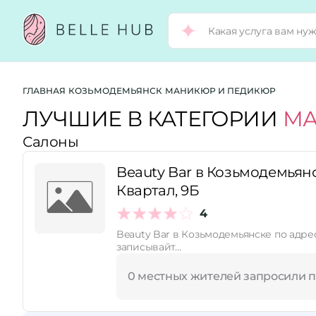
Город:
ГЛАВНАЯ
КОЗЬМОДЕМЬЯНСК
МАНИКЮР И ПЕДИКЮР
ЛУЧШИЕ В КАТЕГОРИИ
МА
Салоны
Категории:
Beauty Bar в Козьмодемьян
Квартал, 9Б
Рейтинг:
4
Beauty Bar в Козьмодемьянске по адре
Стоимость услуг:
записывайт…
0 местных жителей запросили 
Принимает сертификаты