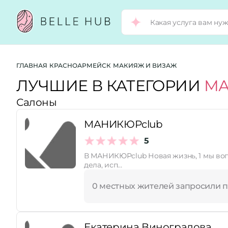
Город:
ГЛАВНАЯ
КРАСНОАРМЕЙСК
МАКИЯЖ И ВИЗАЖ
ЛУЧШИЕ В КАТЕГОРИИ
МА
Салоны
Категории:
МАНИКЮРclub
Услуги:
5
В МАНИКЮРclub Новая жизнь, 1 мы воплощаем ваши мечты о роскошных бровях и идеальном маникюре. Наши мастера – настоящие художники своего
дела, исп…
Рейтинг:
0 местных жителей запросили 
Стоимость услуг:
Екатерина Виноградова