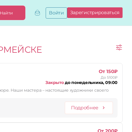
Зарегистрироваться
Войти
Найти
Добавить,
привязать
бизнес
Мой
РМЕЙСКЕ
бизнес
Запросы
на привязку
Сертификаты
От 150₽
До 5100₽
Закрыто
до понедельника, 09:00
Подробнее
От 200₽