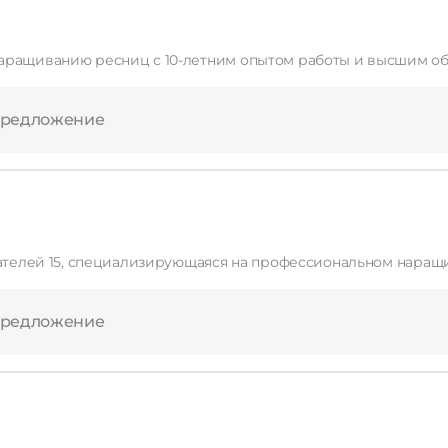
аращиванию ресниц с 10-летним опытом работы и высшим об
Применить
Сбросить
предложение
елей 15, специализирующаяся на профессиональном наращивании и 
предложение