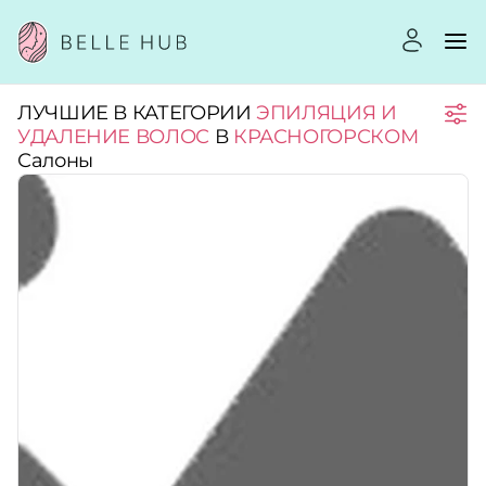
ЛУЧШИЕ В КАТЕГОРИИ
ЭПИЛЯЦИЯ И
Город:
УДАЛЕНИЕ ВОЛОС
В
КРАСНОГОРСКОМ
Салоны
Категории:
Услуги:
Рейтинг:
Стоимость услуг: