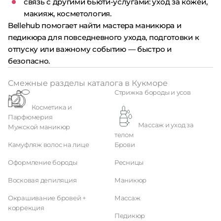
связь с другими бьюти-услугами: уход за кожей,
макияж, косметология.
Bellehub помогает найти мастера маникюра и
педикюра для повседневного ухода, подготовки к
отпуску или важному событию — быстро и
безопасно.
Смежные разделы каталога в Кукморе
Стрижка бороды и усов
Косметика и
Парфюмерия
Массаж и уход за
Мужской маникюр
телом
Камуфляж волос на лице
Брови
Оформление бороды
Ресницы
Восковая депиляция
Маникюр
Окрашивание бровей +
Массаж
коррекция
Педикюр