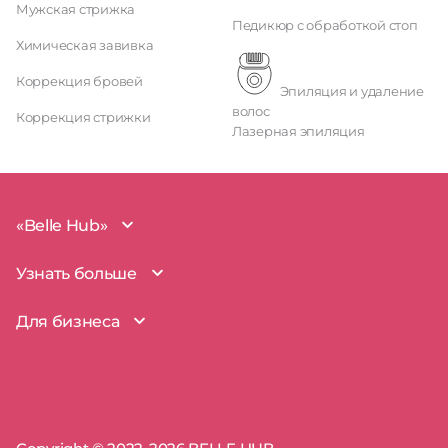
Мужская стрижка
Педикюр с обработкой стоп
Химическая завивка
Коррекция бровей
Эпиляция и удаление
волос
Коррекция стрижки
Лазерная эпиляция
«Belle Hub»
О проекте
Узнать больше
Миссия
Наша команда
BelleHub для вас
Для бизнеса
Пользовательское соглашение
Вопросы и ответы
Согласие на обработку данных
Наш блог
BelleHub для бизнеса
Политика использования cookie
Покрытие рынка
Добавить бизнес
Политика конфиденциальности
Партнерство
Мой бизнес
Отзывы
Запросы прав на бизнес