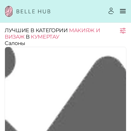
ЛУЧШИЕ В КАТЕГОРИИ
МАКИЯЖ И
Город:
ВИЗАЖ
В
КУМЕРТАУ
Салоны
Категории:
Услуги:
Рейтинг:
Стоимость услуг: