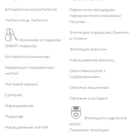
Аппаратная косметология
Первичная процедура
перманентного макияжа /
Чистка лица, пилинги
татуажа
Эпиляция подмышек, бикини
и голени
Маникюр и педикюр
SMART педикюр
Эпиляция всех зон
Аппаратный маникюр
Наращивание ресниц
Коррекция наращенных
Окантовка волос с
ногтей
подбриванием
Ногтевой сервис
Стрижка машинная
Солярий
Стрижки и укладки
Наращивание
Педикюр
Эпиляция и удаление
волос
Наращивание ногтей
Лазерная эпиляция