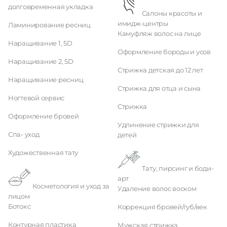
долговременная укладка
Салоны красоты и
имидж-центры
Ламинирование ресниц
Камуфляж волос на лице
Наращивание 1, 5D
Оформление бороды и усов
Наращивание 2, 5D
Стрижка детская до 12 лет
Наращивание ресниц
Стрижка для отца и сына
Ногтевой сервис
Стрижка
Оформление бровей
Удлинение стрижки для
Спа- уход
детей
Художественная тату
Тату, пирсинг и боди-
арт
Косметология и уход за
Удаление волос воском
лицом
Ботокс
Коррекция бровей/губ/век
Контурная пластика
Мужская стрижка