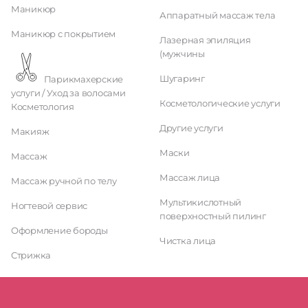
Маникюр
Аппаратный массаж тела
Маникюр с покрытием
Лазерная эпиляция
(мужчины
Шугаринг
Парикмахерские
услуги / Уход за волосами
Косметологические услуги
Косметология
Другие услуги
Макияж
Маски
Массаж
Массаж лица
Массаж ручной по телу
Мультикислотный
Ногтевой сервис
поверхностный пилинг
Оформление бороды
Чистка лица
Стрижка