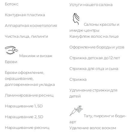
Ботокс
Услуги нашего салона
Контурная пластика
Салоны красоты и
Аппаратная косметология
имидж-центры
Чистка лица, пилинги
Камуфляж волос на лице
Оформление бороды и усов
Макияж и визаж
Стрижка детская до 12 лет
Брови
Стрижка для отца и сына
Брови оформление,
окрашивание,
Стрижка
долговременная укладка
Удлинение стрижки для
Ламинирование ресниц
детей
Наращивание 1, 5D
Тату, пирсинг и боди-
Наращивание 2, 5D
арт
Наращивание ресниц
Удаление волос воском