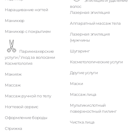
Эпиляция и удаление
волос
Наращивание ногтей
Лазерная эпиляция
Маникюр
Аппаратный массаж тела
Маникюр с покрытием
Лазерная эпиляция
(мужчины
Шугаринг
Парикмахерские
услуги / Уход за волосами
Косметологические услуги
Косметология
Другие услуги
Макияж
Маски
Массаж
Массаж лица
Массаж ручной по телу
Мультикислотный
Ногтевой сервис
поверхностный пилинг
Оформление бороды
Чистка лица
Стрижка