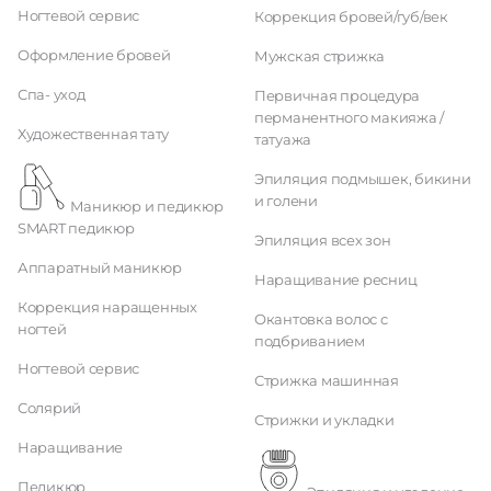
Ногтевой сервис
Коррекция бровей/губ/век
Оформление бровей
Мужская стрижка
Спа- уход
Первичная процедура
перманентного макияжа /
Художественная тату
татуажа
Эпиляция подмышек, бикини
и голени
Маникюр и педикюр
SMART педикюр
Эпиляция всех зон
Аппаратный маникюр
Наращивание ресниц
Коррекция наращенных
Окантовка волос с
ногтей
подбриванием
Ногтевой сервис
Стрижка машинная
Солярий
Стрижки и укладки
Наращивание
Педикюр