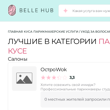
Город:
ГЛАВНАЯ
КУСА
ПАРИКМАХЕРСКИЕ УСЛУГИ / УХОД ЗА ВОЛОС
ЛУЧШИЕ В КАТЕГОРИИ
ПА
КУСЕ
Категории:
Салоны
Рейтинг:
ОстроWok
3,3
Хотите освежить свой имидж?
Стоимость услуг:
Профессиональные парикмахеры студи
0 местных жителей запросили 
Принимает сертификаты