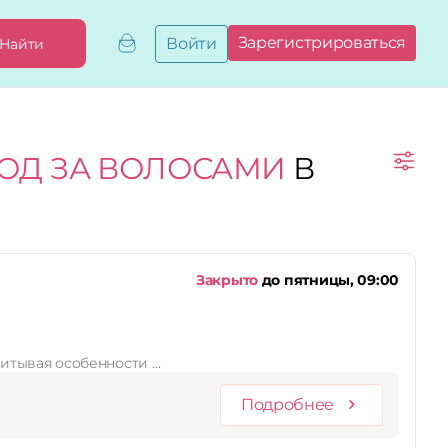
Зарегистрироваться
Войти
Найти
Добавить,
привязать
бизнес
Мой
ХОД ЗА ВОЛОСАМИ
В
бизнес
Запросы
на привязку
Сертификаты
Закрыто
до пятницы, 09:00
итывая особенности …
Подробнее