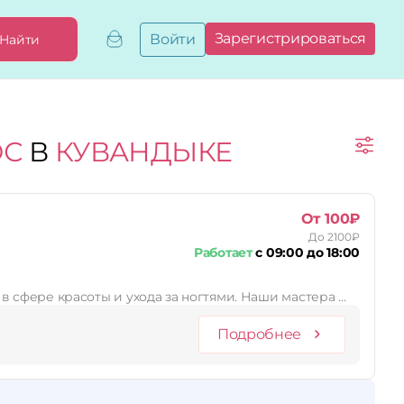
Зарегистрироваться
Войти
Найти
Добавить,
привязать
бизнес
Мой
ОС
В
КУВАНДЫКЕ
бизнес
Запросы
на привязку
Сертификаты
От 100₽
До 2100₽
Работает
с 09:00 до 18:00
 в сфере красоты и ухода за ногтями. Наши мастера …
Подробнее