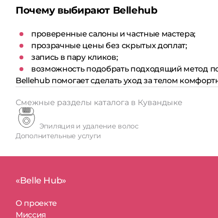
Почему выбирают Bellehub
проверенные салоны и частные мастера;
прозрачные цены без скрытых доплат;
запись в пару кликов;
возможность подобрать подходящий метод по
Bellehub помогает сделать уход за телом комфор
Смежные разделы каталога в Кувандыке
Эпиляция и удаление волос
Дополнительные услуги
«Belle Hub»
О проекте
Миссия