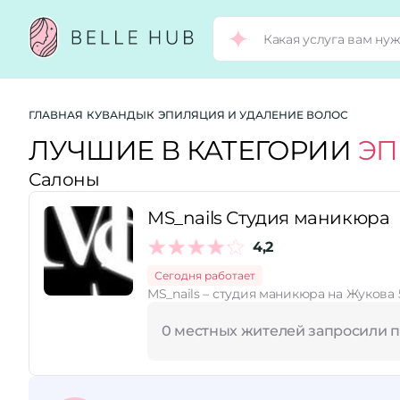
Город:
ГЛАВНАЯ
КУВАНДЫК
ЭПИЛЯЦИЯ И УДАЛЕНИЕ ВОЛОС
ЛУЧШИЕ В КАТЕГОРИИ
ЭП
Салоны
Категории:
MS_nails Студия маникюра
Услуги:
4,2
Сегодня работает
MS_nails – студия маникюра на Жукова 
Рейтинг:
0 местных жителей запросили 
Стоимость услуг: