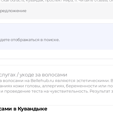
кая область, Кувандык, проспект Мира, 11. Читайте отзывы, 
предложение
дете отображаться в поиске.
лугах / уходе за волосами
а волосами на Bellehub.ru являются эстетическими
ваниях кожи головы, аллергиях, беременности или 
 проведение теста на чувствительность. Результат з
осами в Кувандыке