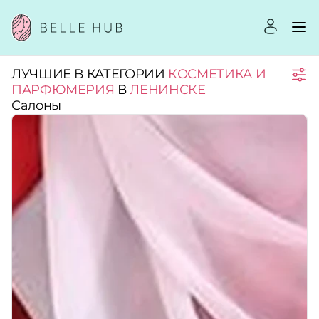
ЛУЧШИЕ В КАТЕГОРИИ
КОСМЕТИКА И
Город:
ПАРФЮМЕРИЯ
В
ЛЕНИНСКЕ
Салоны
Категории:
Рейтинг:
Стоимость услуг:
Принимает сертификаты
Применить