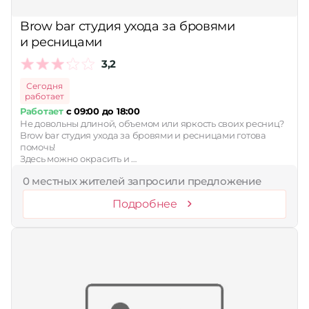
Принимает сертификаты
Brow bar студия ухода за бровями
и ресницами
Применить
3,2
Сбросить
Сегодня
работает
Работает
с 09:00 до 18:00
Не довольны длиной, объемом или яркость своих ресниц?
Brow bar студия ухода за бровями и ресницами готова
помочь!
Здесь можно окрасить и …
0 местных жителей запросили предложение
Подробнее