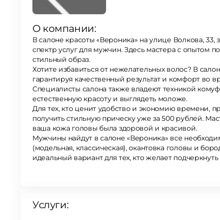
О компании:
В салоне красоты «Вероника» на улице Волкова, 33
спектр услуг для мужчин. Здесь мастера с опытом помогут вам подчеркнуть вашу индивидуальность и создать
стильный образ.
Хотите избавиться от нежелательных волос? В сало
гарантируя качественный результат и комфорт во в
Специалисты салона также владеют техникой комуфляжа седины, которая позволит вам сохранить свою
естественную красоту и выглядеть моложе.
Для тех, кто ценит удобство и экономию времени, п
получить стильную прическу уже за 500 рублей. Мастера салона также проводят процедуры от перхоти, чтобы
ваша кожа головы была здоровой и красивой.
Мужчины найдут в салоне «Вероника» все необходим
(модельная, классическая), окантовка головы и бороды, оформл
идеальный вариант для тех, кто желает подчеркнут
услугу.
Услуги: