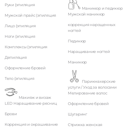
Руки (эпиляция
Маникюр и педикюр
Мужской маникюр
Мужской прайс (эпиляция
коррекция нарощенных
Лицо (эпиляция
ногтей
Ноги (эпиляция
Педикюр
Комплексы (эпиляция
Наращивание ногтей
Депиляция
Маникюр
Оформление бровей
Тело (эпиляция
Парикмахерские
услуги / Уход за волосами
Мелирование волос
Макияж и визаж
LED Наращивание ресниц
Оформление бровей
Брови
Шугаринг
Коррекция и окрашивание
Стрижка женская