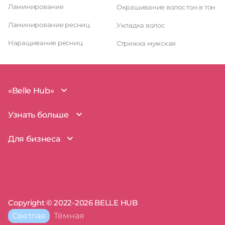
Ламинирование
Окрашивание волос тон в тон
Ламинирование ресниц
Укладка волос
Наращивание ресниц
Стрижка мужская
«Belle Hub»
О проекте
Узнать больше
Миссия
Наша команда
BelleHub для вас
Для бизнеса
Пользовательское соглашение
Вопросы и ответы
Согласие на обработку данных
Наш блог
BelleHub для бизнеса
Политика использования cookie
Покрытие рынка
Добавить бизнес
Политика конфиденциальности
Партнерство
Мой бизнес
Отзывы
Запросы прав на бизнес
Copyright © 2022-2026 BELLE HUB
Пресса о нас
Сертификаты
Тема
Светлая
Тёмная
сайта:
Полезные советы
Поддержка