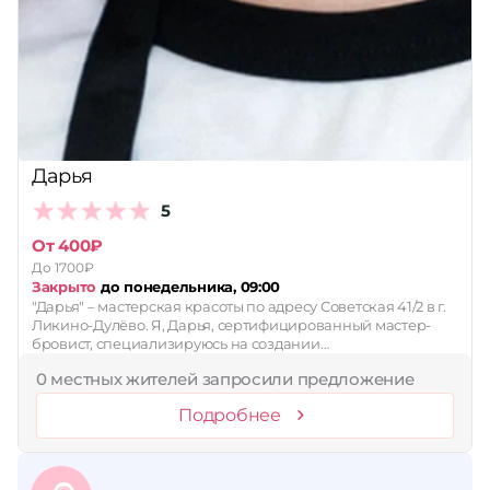
Дарья
5
От 400₽
До 1700₽
Закрыто
до понедельника, 09:00
"Дарья" – мастерская красоты по адресу Советская 41/2 в г.
Ликино-Дулёво. Я, Дарья, сертифицированный мастер-
бровист, специализируюсь на создании…
0 местных жителей запросили предложение
Подробнее