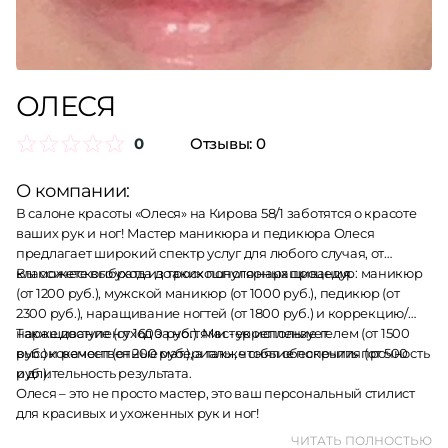
ОЛЕСЯ
0
Отзывы:
0
О компании:
В салоне красоты «Олеся» на Кирова 58/1 заботятся о красоте
ваших рук и ног! Мастер маникюра и педикюра Олеся
предлагает широкий спектр услуг для любого случая, от
классического ухода до роскошного наращивания.
Вы можете выбрать из таких популярных процедур: маникюр
(от 1200 руб.), мужской маникюр (от 1000 руб.), педикюр (от
2300 руб.), наращивание ногтей (от 1800 руб.) и коррекцию/
наращивание (от 1600 руб.). Мастер использует
Также доступен уход за ногтями - укрепление гелем (от 1500
высококачественные материалы, чтобы обеспечить прочность
руб.) и ремонт (от 200 руб.), а также снятие покрытия (от 500
и длительность результата.
руб.).
Олеся – это не просто мастер, это ваш персональный стилист
для красивых и ухоженных рук и ног!
ЧИТАТЬ ПОЛНОСТЬЮ