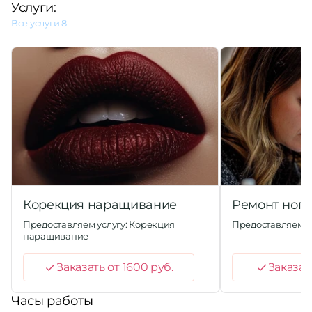
Услуги:
Все услуги
8
Корекция наращивание
Ремонт ногт
Предоставляем услугу: Корекция
Предоставляем ус
наращивание
Заказать от 1600 руб.
Заказат
Часы работы