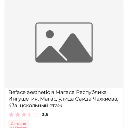
Beface aesthetic в Магасе Республика
Ингушетия, Магас, улица Саида Чахкиева,
43а, цокольный этаж
3,5
Сегодня
работает