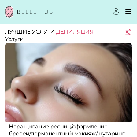
ЛУЧШИЕ УСЛУГИ
ДЕПИЛЯЦИЯ
Город:
Услуги
Категории:
Услуги:
Рейтинг:
Стоимость услуг:
Наращивание ресниц/оформление
бровей/перманентный макияж/шугаринг