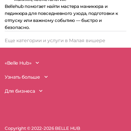
Bellehub помогает найти мастера маникюра и
педикюра для повседневного ухода, подготовки к
отпуску или важному событию — быстро и
безопасно.
Еще категории и услуги в Малая вишере
«Belle Hub»
О проекте
Узнать больше
Миссия
Наша команда
BelleHub для вас
Для бизнеса
Пользовательское соглашение
Вопросы и ответы
Согласие на обработку данных
Наш блог
BelleHub для бизнеса
Политика использования cookie
Покрытие рынка
Добавить бизнес
Политика конфиденциальности
Партнерство
Мой бизнес
Отзывы
Запросы прав на бизнес
Copyright © 2022-2026 BELLE HUB