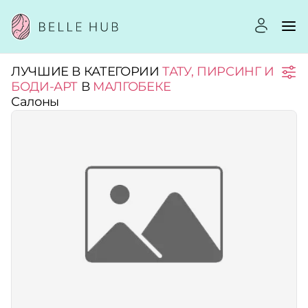
ЛУЧШИЕ В КАТЕГОРИИ
ТАТУ, ПИРСИНГ И
Город:
БОДИ-АРТ
В
МАЛГОБЕКЕ
Салоны
Категории:
Рейтинг:
Стоимость услуг:
Принимает сертификаты
Применить