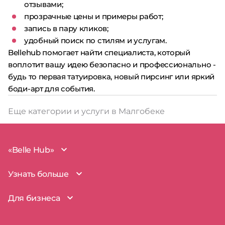
отзывами;
прозрачные цены и примеры работ;
запись в пару кликов;
удобный поиск по стилям и услугам.
Bellehub помогает найти специалиста, который
воплотит вашу идею безопасно и профессионально -
будь то первая татуировка, новый пирсинг или яркий
боди-арт для события.
Еще категории и услуги в Малгобеке
«Belle Hub»
О проекте
Узнать больше
Миссия
Наша команда
BelleHub для вас
Для бизнеса
Пользовательское соглашение
Вопросы и ответы
Согласие на обработку данных
Наш блог
BelleHub для бизнеса