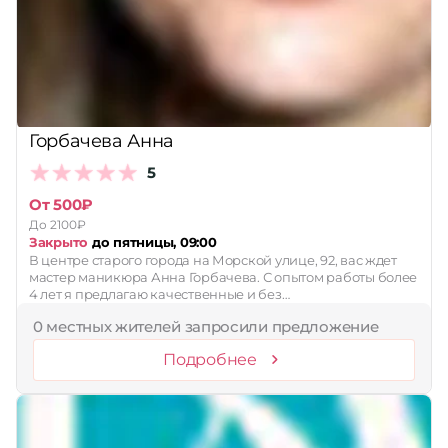
Принимает сертификаты
Применить
Сбросить
Горбачева Анна
5
От 500₽
До 2100₽
Закрыто
до пятницы, 09:00
В центре старого города на Морской улице, 92, вас ждет
мастер маникюра Анна Горбачева. С опытом работы более
4 лет я предлагаю качественные и без…
0 местных жителей запросили предложение
Подробнее