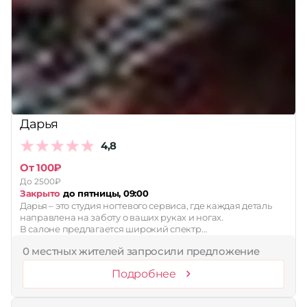
Дарья
4,8
От 100₽
До 2500₽
Закрыто
до пятницы, 09:00
Дарья – это студия ногтевого сервиса, где каждая деталь
направлена на заботу о ваших руках и ногах.
В салоне предлагается широкий спектр…
0 местных жителей запросили предложение
Подробнее