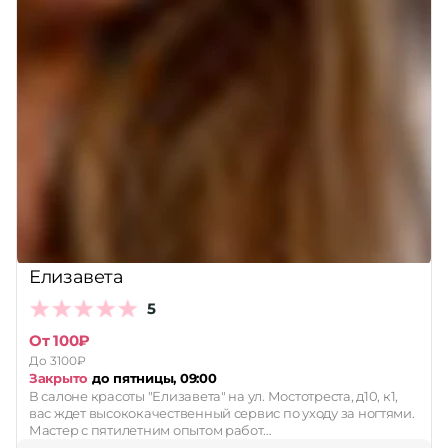
Елизавета
5
От 100₽
До 3100₽
Закрыто
до пятницы, 09:00
В салоне красоты "Елизавета" на ул. Мостотреста, д10, к1,
вас ждет высококачественный сервис по уходу за ногтями.
Мастер с пятилетним опытом работ…