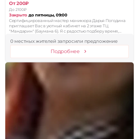
От 200₽
До 2100₽
Закрыто
до пятницы, 09:00
Сертифицированный мастер маникюра Дарья Погодина
приглашает Вас в уютный кабинет на 2 этаже ТЦ
"Мандарин" (Баумана 6). Я с радостью подберу время,…
0 местных жителей запросили предложение
Подробнее