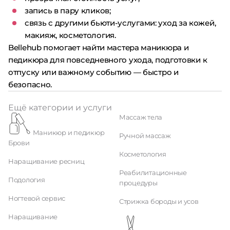
запись в пару кликов;
связь с другими бьюти-услугами: уход за кожей,
макияж, косметология.
Bellehub помогает найти мастера маникюра и
педикюра для повседневного ухода, подготовки к
отпуску или важному событию — быстро и
безопасно.
Ещё категории и услуги
Массаж тела
Маникюр и педикюр
Ручной массаж
Брови
Косметология
Наращивание ресниц
Реабилитационные
Подология
процедуры
Ногтевой сервис
Стрижка бороды и усов
Наращивание