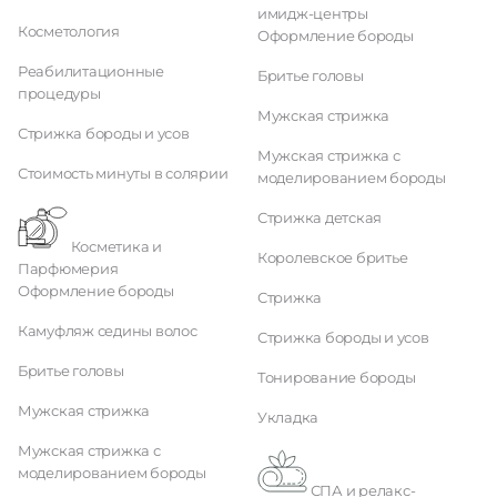
имидж-центры
Косметология
Оформление бороды
Реабилитационные
Бритье головы
процедуры
Мужская стрижка
Стрижка бороды и усов
Мужская стрижка с
Стоимость минуты в солярии
моделированием бороды
Стрижка детская
Косметика и
Королевское бритье
Парфюмерия
Оформление бороды
Стрижка
Камуфляж седины волос
Стрижка бороды и усов
Бритье головы
Тонирование бороды
Мужская стрижка
Укладка
Мужская стрижка с
моделированием бороды
СПА и релакс-