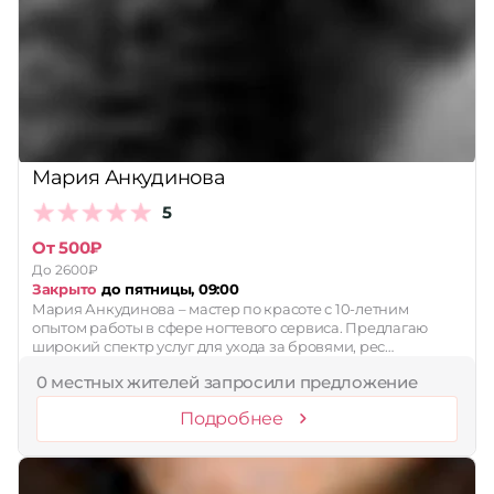
Мария Анкудинова
5
От 500₽
До 2600₽
Закрыто
до пятницы, 09:00
Мария Анкудинова – мастер по красоте с 10-летним
опытом работы в сфере ногтевого сервиса. Предлагаю
широкий спектр услуг для ухода за бровями, рес…
0 местных жителей запросили предложение
Подробнее