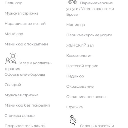
Педикюр
Парикмахерские
услуги / Уход за волосами
Мужская стрижка
Брови
Наращивание ногтей
Маникюр
Маникюр
Парикмахерские услуги
Маникюр с покрытием
ЖЕНСКИЙ зал
Косметология
Загар и коллаген-
Ногтевой сервис
терапия
Оформление бороды
Педикюр
Солярий
Окрашивание
Мужская стрижка
Окрашивание волос
Маникюр без покрытия
Стрижка
Стрижка детская
Покрытие гель-лаком
Салоны красоты и