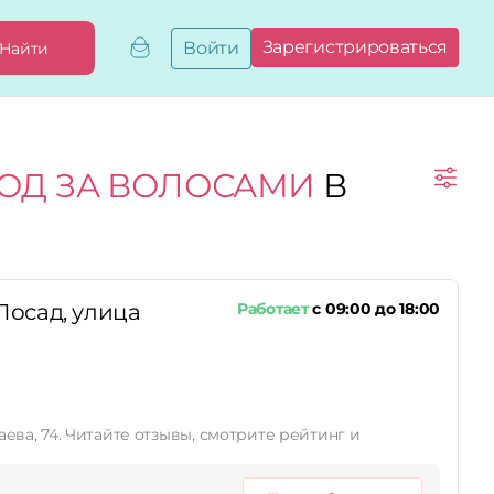
Зарегистрироваться
Войти
Найти
Добавить,
привязать
бизнес
Мой
ХОД ЗА ВОЛОСАМИ
В
бизнес
Запросы
на привязку
Сертификаты
осад, улица
Работает
с 09:00 до 18:00
ва, 74. Читайте отзывы, смотрите рейтинг и