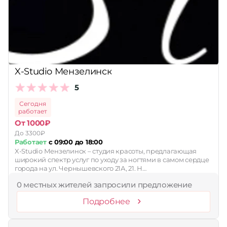
Принимает сертификаты
Применить
Сбросить
X-Studio Мензелинск
5
Сегодня
работает
От 1000₽
До 3300₽
Работает
с 09:00 до 18:00
X-Studio Мензелинск – студия красоты, предлагающая
широкий спектр услуг по уходу за ногтями в самом сердце
города на ул. Чернышевского 21А, 21. Н…
0 местных жителей запросили предложение
Подробнее