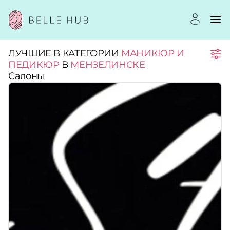
ЛУЧШИЕ В КАТЕГОРИИ
МАНИКЮР И
Город:
ПЕДИКЮР
В
МЕНЗЕЛИНСКЕ
Салоны
Категории:
Услуги:
Рейтинг:
Стоимость услуг: