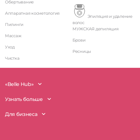
Обертывание
Аппаратная косметология
Эпиляция и удаление
волос
Пилинги
МУЖСКАЯ депиляция
Массаж
Брови
Уход
Ресницы
Чистка
«Belle Hub»
О проекте
Узнать больше
Миссия
Наша команда
BelleHub для вас
Для бизнеса
Пользовательское соглашение
Вопросы и ответы
Согласие на обработку данных
Наш блог
BelleHub для бизнеса
Политика использования cookie
Покрытие рынка
Добавить бизнес