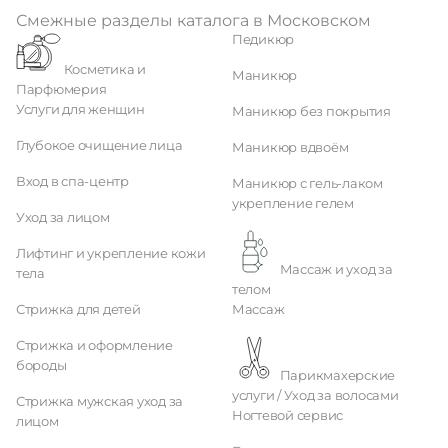
Смежные разделы каталога в Московском
Педикюр
Косметика и
Маникюр
Парфюмерия
Услуги для женщин
Маникюр без покрытия
Глубокое очищение лица
Маникюр вдвоём
Вход в спа-центр
Маникюр с гель-лаком
укрепление гелем
Уход за лицом
Лифтинг и укрепление кожи
Массаж и уход за
тела
телом
Стрижка для детей
Массаж
Стрижка и оформление
бороды
Парикмахерские
услуги / Уход за волосами
Стрижка мужская уход за
Ногтевой сервис
лицом