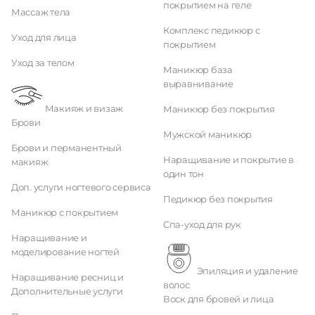
покрытием на геле
Массаж тела
Комплекс педикюр с
Уход для лица
покрытием
Уход за телом
Маникюр база
выравнивание
Макияж и визаж
Маникюр без покрытия
Брови
Мужской маникюр
Брови и перманентный
Наращивание и покрытие в
макияж
один тон
Доп. услуги ногтевого сервиса
Педикюр без покрытия
Маникюр с покрытием
Спа-уход для рук
Наращивание и
моделирование ногтей
Эпиляция и удаление
Наращивание ресниц и
волос
Дополнительные услуги
Воск для бровей и лица