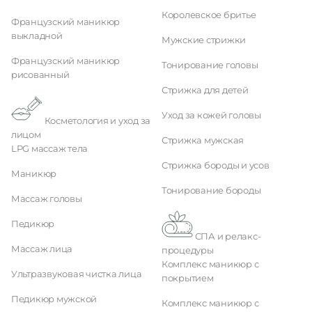
Королевское бритье
Французский маникюр
выкладной
Мужские стрижки
Французский маникюр
Тонирование головы
рисованный
Стрижка для детей
Уход за кожей головы
Косметология и уход за
лицом
Стрижка мужская
LPG массаж тела
Стрижка бороды и усов
Маникюр
Тонирование бороды
Массаж головы
Педикюр
СПА и релакс-
Массаж лица
процедуры
Комплекс маникюр с
Ультразвуковая чистка лица
покрытием
Педикюр мужской
Комплекс маникюр с