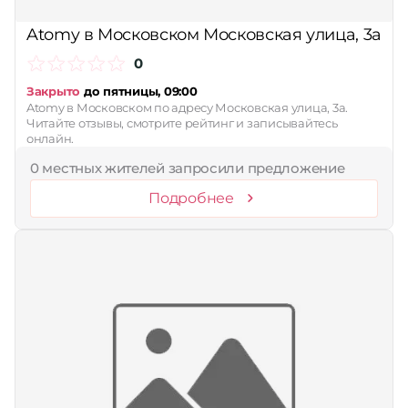
Принимает сертификаты
Atomy в Московском Московская улица, 3а
Применить
0
Сбросить
Закрыто
до пятницы, 09:00
Atomy в Московском по адресу Московская улица, 3а.
Читайте отзывы, смотрите рейтинг и записывайтесь
онлайн.
0 местных жителей запросили предложение
Подробнее