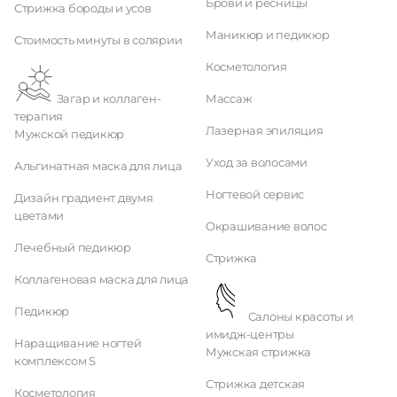
Брови и ресницы
Стрижка бороды и усов
Маникюр и педикюр
Стоимость минуты в солярии
Косметология
Загар и коллаген-
Массаж
терапия
Лазерная эпиляция
Мужской педикюр
Уход за волосами
Альгинатная маска для лица
Ногтевой сервис
Дизайн градиент двумя
цветами
Окрашивание волос
Лечебный педикюр
Стрижка
Коллагеновая маска для лица
Педикюр
Салоны красоты и
имидж-центры
Наращивание ногтей
Мужская стрижка
комплексом S
Стрижка детская
Косметология