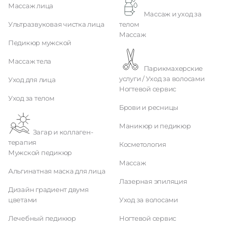
Массаж лица
Массаж и уход за
Ультразвуковая чистка лица
телом
Массаж
Педикюр мужской
Массаж тела
Парикмахерские
услуги / Уход за волосами
Уход для лица
Ногтевой сервис
Уход за телом
Брови и ресницы
Маникюр и педикюр
Загар и коллаген-
терапия
Косметология
Мужской педикюр
Массаж
Альгинатная маска для лица
Лазерная эпиляция
Дизайн градиент двумя
цветами
Уход за волосами
Лечебный педикюр
Ногтевой сервис