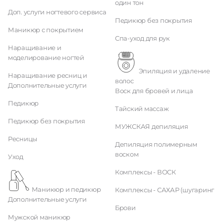
один тон
Доп. услуги ногтевого сервиса
Педикюр без покрытия
Маникюр с покрытием
Спа-уход для рук
Наращивание и
моделирование ногтей
Эпиляция и удаление
Наращивание ресниц и
волос
Дополнительные услуги
Воск для бровей и лица
Педикюр
Тайский массаж
Педикюр без покрытия
МУЖСКАЯ депиляция
Ресницы
Депиляция полимерным
воском
Уход
Комплексы - ВОСК
Маникюр и педикюр
Комплексы - САХАР (шугаринг
Дополнительные услуги
Брови
Мужской маникюр