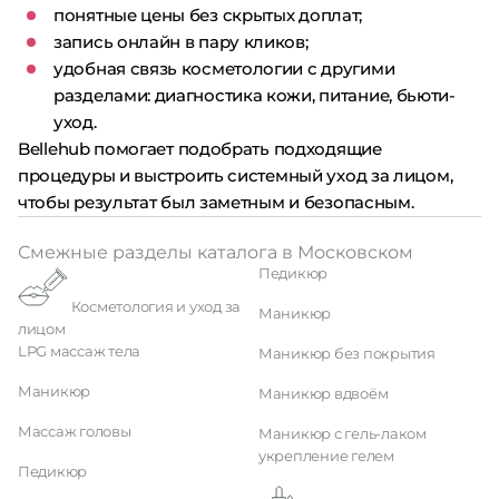
понятные цены без скрытых доплат;
запись онлайн в пару кликов;
удобная связь косметологии с другими
разделами: диагностика кожи, питание, бьюти-
уход.
Bellehub помогает подобрать подходящие
процедуры и выстроить системный уход за лицом,
чтобы результат был заметным и безопасным.
Смежные разделы каталога в Московском
Педикюр
Косметология и уход за
Маникюр
лицом
LPG массаж тела
Маникюр без покрытия
Маникюр
Маникюр вдвоём
Массаж головы
Маникюр с гель-лаком
укрепление гелем
Педикюр