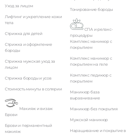
Уход за лицом
Тонирование бороды
Лифтинг и укрепление кожи
тела
СПА и релакс-
Стрижка для детей
процедуры
Комплекс маникюр с
Стрижка и оформление
покрытием
бороды
Комплекс маникюр с
Стрижка мужская уход за
покрытием на геле
лицом
Комплекс педикюр с
Стрижка бороды и усов
покрытием
Стоимость минуты в солярии
Маникюр база
выравнивание
Макияж и визаж
Маникюр без покрытия
Брови
Мужской маникюр
Брови и перманентный
Наращивание и покрытие в
макияж